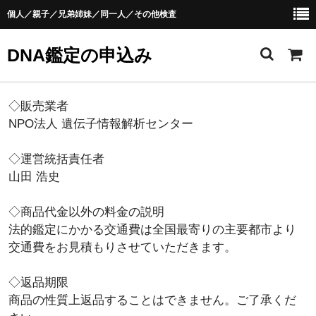
個人／親子／兄弟姉妹／同一人／その他検査
DNA鑑定の申込み
申込みTOP
◇販売業者
NPO法人 遺伝子情報解析センター
DNA鑑定検査一覧
◇運営統括責任者
DNA鑑定の品目一覧
山田 浩史
親子鑑定
◇商品代金以外の料金の説明
個人鑑定
法的鑑定にかかる交通費は全国最寄りの主要都市より
交通費をお見積もりさせていただきます。
兄弟姉妹鑑定
同一人鑑定
◇返品期限
商品の性質上返品することはできません。ご了承くだ
血液鑑定