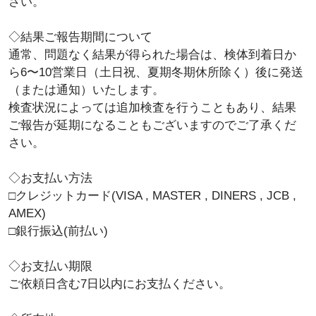
さい。
肥満遺伝子検査
◇結果ご報告期間について
資質遺伝子検査
通常、問題なく結果が得られた場合は、検体到着日か
ら6〜10営業日（土日祝、夏期冬期休所除く）後に発送
団体概要
（または通知）いたします。
検査状況によっては追加検査を行うこともあり、結果
プライバシーポリシー
ご報告が延期になることもございますのでご了承くだ
さい。
特定商取引に基づく表示
遺伝子情報解析センターWEB
◇お支払い方法
□クレジットカード(VISA , MASTER , DINERS , JCB ,
AMEX)
□銀行振込(前払い)
◇お支払い期限
ご依頼日含む7日以内にお支払ください。