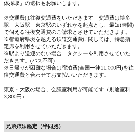
体採取」の選択もお願いします。
肥満遺伝子検査
※交通費は往復交通費をいただきます。交通費は博多
資質遺伝子検査
駅、大阪駅、東京駅のいずれかを起点とし、最短(時間)
で伺える往復交通費のご請求とさせていただきます。
団体概要
※都道府県境を越える鉄道交通費に関しては、特急指
定席を利用させていただきます。
プライバシーポリシー
※駅より送迎のない場合、タクシーを利用させていた
だきます。(バス不可)
特定商取引に基づく表示
※日帰りが困難な場合は宿泊費(全国一律11,000円)を往
復交通費と合わせてお支払いいただきます。
遺伝子情報解析センターWEB
東京・大阪の場合、会議室利用が可能です（別途室料
3,300円）
兄弟姉妹鑑定（半同胞）