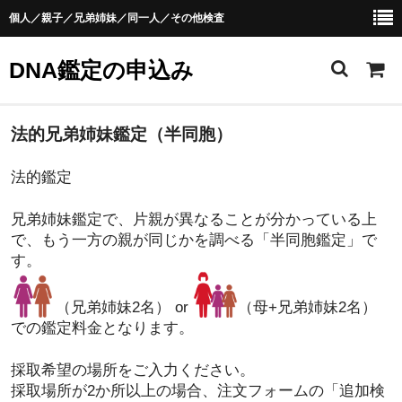
個人／親子／兄弟姉妹／同一人／その他検査
DNA鑑定の申込み
申込みTOP
法的兄弟姉妹鑑定（半同胞）
DNA鑑定検査一覧
法的鑑定
DNA鑑定の品目一覧
兄弟姉妹鑑定で、片親が異なることが分かっている上
で、もう一方の親が同じかを調べる「半同胞鑑定」で
親子鑑定
す。
個人鑑定
（兄弟姉妹2名） or
（母+兄弟姉妹2名）
兄弟姉妹鑑定
での鑑定料金となります。
同一人鑑定
採取希望の場所をご入力ください。
採取場所が2か所以上の場合、注文フォームの「追加検
血液鑑定